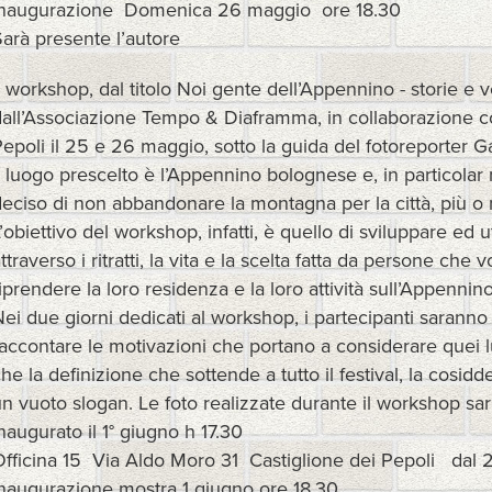
Inaugurazione Domenica 26 maggio ore 18.30
arà presente l’autore
l workshop, dal titolo Noi gente dell’Appennino - storie e 
all’Associazione Tempo & Diaframma, in collaborazione con 
epoli il 25 e 26 maggio, sotto la guida del fotoreporter Ga
l luogo prescelto è l’Appennino bolognese e, in particolar 
eciso di non abbandonare la montagna per la città, più o 
’obiettivo del workshop, infatti, è quello di sviluppare ed
ttraverso i ritratti, la vita e la scelta fatta da persone c
iprendere la loro residenza e la loro attività sull’Appennino
ei due giorni dedicati al workshop, i partecipanti saranno 
accontare le motivazioni che portano a considerare quei lu
he la definizione che sottende a tutto il festival, la cosidd
n vuoto slogan. Le foto realizzate durante il workshop s
naugurato il 1° giugno h 17.30
Officina 15 Via Aldo Moro 31 Castiglione dei Pepoli dal
Inaugurazione mostra 1 giugno ore 18,30