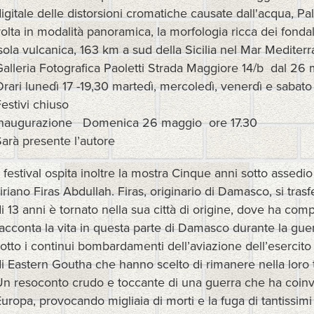
igitale delle distorsioni cromatiche causate dall'acqua, P
olta in modalità panoramica, la morfologia ricca dei fonda
sola vulcanica, 163 km a sud della Sicilia nel Mar Mediter
alleria Fotografica Paoletti Strada Maggiore 14/b dal 26
rari lunedì 17 -19,30 martedì, mercoledì, venerdì e sabato
estivi chiuso
Inaugurazione Domenica 26 maggio ore 17.30
arà presente l’autore
l festival ospita inoltre la mostra Cinque anni sotto assedi
iriano Firas Abdullah. Firas, originario di Damasco, si trasf
i 13 anni è tornato nella sua città di origine, dove ha compl
acconta la vita in questa parte di Damasco durante la guerra
otto i continui bombardamenti dell’aviazione dell’esercito si
i Eastern Goutha che hanno scelto di rimanere nella loro te
n resoconto crudo e toccante di una guerra che ha coinvolt
uropa, provocando migliaia di morti e la fuga di tantissimi