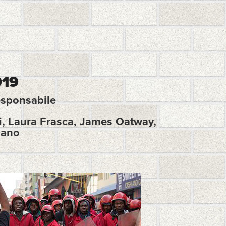
019
esponsabile
i, Laura Frasca, James Oatway, 
sano