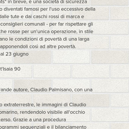
ts" in breve, è una società di sicurezza
o diventati famosi per l'uso eccessivo della
dalle tute e dai caschi rossi di marca e
onsiglieri comunali - per far rispettare gli
che rosse per un'unica operazione, in stile
ttano le condizioni di povertà di una larga
rapponendoli così ad altre povertà.
 al 23 giugno
t'Isaia 90
grande autore, Claudio Palmisano, con una
 extraterrestre, le immagini di Claudio
marino, rendendolo visibile all'occhio
erso. Grazie a una procedura
grammi sequenziali e il bilanciamento