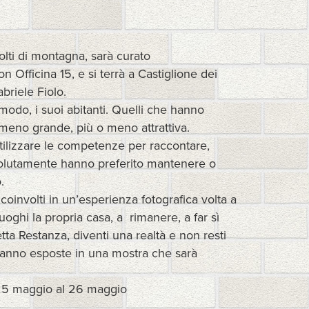
volti di montagna, sarà curato
Officina 15, e si terrà a Castiglione dei
briele Fiolo.
modo, i suoi abitanti. Quelli che hanno
meno grande, più o meno attrattiva.
 utilizzare le competenze per raccontare,
he volutamente hanno preferito mantenere o
.
coinvolti in un’esperienza fotografica volta a
oghi la propria casa, a rimanere, a far sì
etta Restanza, diventi una realtà e non resti
aranno esposte in una mostra che sarà
 25 maggio al 26 maggio