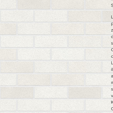
S
z
d
s
C
c
L
i
m
s
v
O