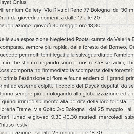
Hayat Onlus.
Millennium Gallery Via Riva di Reno 77 Bologna dal 30 m
rari da giovedì a domenica dalle 17 alle 20
Inaugurazione giovedì 30 maggio ore 18,30
ella sua esposizione Neglected Roots, curata da Valeria Ba
scomparsa, sempre più rapida, della foresta del Borneo. 
uccede per molti temi legati alla salvaguardia dell’ambien
...ciò che stiamo negando sono le nostre stesse radici, c
Cosa comporta nell’immediato la scomparsa della foresta?
n primis l’estinzione di flora e fauna endemici. I grandi pri
rimi ad esserne colpiti. Il popolo dei Dayak deputati da se
tanno sempre più omologando alla globalizzazione ed arre
 quindi irrimediabilmente alla perdita della loro foresta.
Libreria Trame Via Goito 3/c Bologna dal 25 maggio al
rari lunedì e giovedì 9,30 -16,30 martedì, mercoledì, sab
hiuso festivi
Inaugurazione sabato 25 maggio ore 18,30