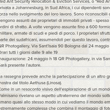
ed Ant Security Relocation & Eviction Services, o "Red An
rivata a Johannesburg, in Sud Africa, i cui dipendenti son
orza nello svolgimento del loro lavoro. Sono riconoscibili 
engono assunti dai proprietari di immobili privati - spesso c
rdini di sfratto. A volte vengono assunte fino a 600 formi
ilitare, armate di scudi e piedi di porco. I proprietari sfru
arte dei sudafricani, assumendoli per questo lavoro, cont
QR Photogallery, Via Sant’Isaia 90 Bologna dal 24 maggio
rari tutti i giorni dalle 9 alle 19
naugurazione: 24 maggio h 18 QR Photogallery, in via San
arà presente l’autore.
La rassegna prevede anche la partecipazione di un altro 
ostra dal titolo Aethusa (Linosa).
ome in un resoconto visivo dell'esplorazione di un mondo
almisano rivelano un aspetto ultraterreno del mondo sotto
umano quasi allo stesso modo in cui vediamo il mondo em
estremamente complessa che combina il montaggio di foto