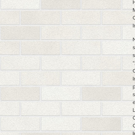
O
N
s
“
I
p
s
e
O
C