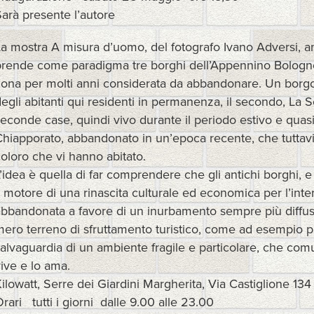
arà presente l’autore
La mostra A misura d’uomo, del fotografo Ivano Adversi,
prende come paradigma tre borghi dell’Appennino Bolognes
ona per molti anni considerata da abbandonare. Un borgo, Q
egli abitanti qui residenti in permanenza, il secondo, La 
econde case, quindi vivo durante il periodo estivo e quasi d
hiapporato, abbandonato in un’epoca recente, che tuttavi
oloro che vi hanno abitato.
’idea è quella di far comprendere che gli antichi borghi,
l motore di una rinascita culturale ed economica per l’i
abbandonata a favore di un inurbamento sempre più diffu
ero terreno di sfruttamento turistico, come ad esempio per 
alvaguardia di un ambiente fragile e particolare, che co
ive e lo ama.
Kilowatt, Serre dei Giardini Margherita, Via Castiglione
rari tutti i giorni dalle 9.00 alle 23.00