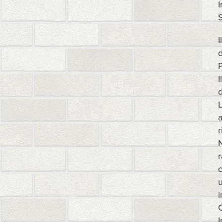
S
I
d
P
I
d
L
a
r
N
r
c
u
i