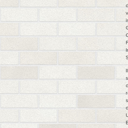
d
v
i
G
O
F
S
I
s
d
r
s
d
U
E