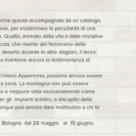
 anche questa accompagnata da un catalogo,
e, per evidenziare le peculiarità di una
ualto, animato dalla vita e dalle iniziative
Scola, che risente del fenomeno delle
eserto durante le altre stagioni, il terzo,
a mantiene ancora la testimonianza di
 e l’intero Appennino, possono ancora essere
ntera zona. La montagna non può essere
so e neppure vista esclusivamente come
gli impianti sciistici, a discapito della
munque può ancora dare moltissimo a chi lo
 134 Bologna dal 26 maggio al 15 giugno