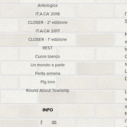
Antologica
I
IT.A.CA' 2018
S
CLOSER - 2° edizione
IT.A.CA' 2017
N
CLOSER - 1° edizione
m
REST
t
C
Cuore bianco
s
Un mondo a parte
L
Ferita armena
D
Pig Iron
Round About Township
L
v
s
INFO
N
l