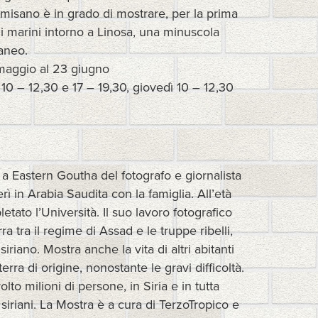
almisano è in grado di mostrare, per la prima
li marini intorno a Linosa, una minuscola
raneo.
 maggio al 23 giugno
 10 – 12,30 e 17 – 19,30, giovedì 10 – 12,30
o a Eastern Goutha del fotografo e giornalista
erì in Arabia Saudita con la famiglia. All’età
etato l’Università. Il suo lavoro fotografico
 tra il regime di Assad e le truppe ribelli,
riano. Mostra anche la vita di altri abitanti
rra di origine, nonostante le gravi difficoltà.
o milioni di persone, in Siria e in tutta
 siriani. La Mostra è a cura di TerzoTropico e