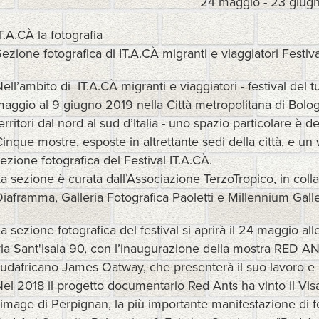
24 maggio - 23 giug
T.A.CÀ la fotografia
ezione fotografica di IT.A.CÀ migranti e viaggiatori Festiv
ell’ambito di IT.A.CÀ migranti e viaggiatori - festival del 
aggio al 9 giugno 2019 nella Città metropolitana di Bologn
erritori dal nord al sud d’Italia - uno spazio particolare è d
inque mostre, esposte in altrettante sedi della città, e
ezione fotografica del Festival IT.A.CÀ.
a sezione è curata dall’Associazione TerzoTropico, in co
iaframma, Galleria Fotografica Paoletti e Millennium Galler
a sezione fotografica del festival si aprirà il 24 maggio al
ia Sant'Isaia 90, con l’inaugurazione della mostra RED AN
udafricano James Oatway, che presenterà il suo lavoro e d
el 2018 il progetto documentario Red Ants ha vinto il Visa
'image di Perpignan, la più importante manifestazione di 