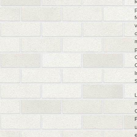
R
p
f
v
o
m
p
O
I
S
m
C
P