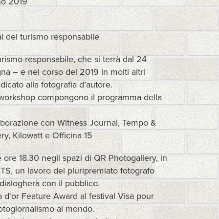
no 2019
al del turismo responsabile
turismo responsabile, che si terrà dal 24
a – e nel corso del 2019 in molti altri
edicato alla fotografia d’autore.
 un workshop compongono il programma della
llaborazione con Witness Journal, Tempo &
y, Kilowatt e Officina 15
le ore 18.30 negli spazi di QR Photogallery, in
TS, un lavoro del pluripremiato fotografo
ialogherà con il pubblico.
 d'or Feature Award al festival Visa pour
fotogiornalismo al mondo.