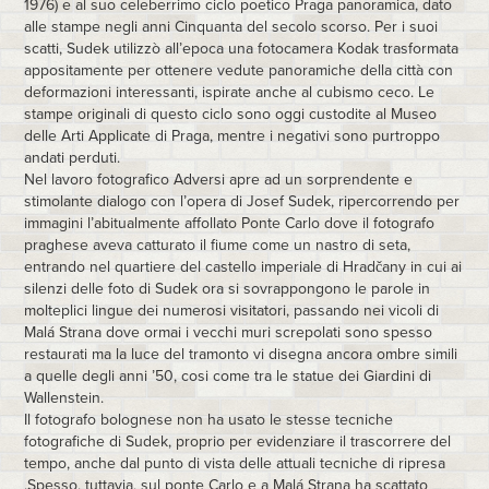
1976) e al suo celeberrimo ciclo poetico Praga panoramica, dato
alle stampe negli anni Cinquanta del secolo scorso. Per i suoi
scatti, Sudek utilizzò all’epoca una fotocamera Kodak trasformata
appositamente per ottenere vedute panoramiche della città con
deformazioni interessanti, ispirate anche al cubismo ceco. Le
stampe originali di questo ciclo sono oggi custodite al Museo
delle Arti Applicate di Praga, mentre i negativi sono purtroppo
andati perduti.
Nel lavoro fotografico Adversi apre ad un sorprendente e
stimolante dialogo con l’opera di Josef Sudek, ripercorrendo per
immagini l’abitualmente affollato Ponte Carlo dove il fotografo
praghese aveva catturato il fiume come un nastro di seta,
entrando nel quartiere del castello imperiale di Hradčany in cui ai
silenzi delle foto di Sudek ora si sovrappongono le parole in
molteplici lingue dei numerosi visitatori, passando nei vicoli di
Malá Strana dove ormai i vecchi muri screpolati sono spesso
restaurati ma la luce del tramonto vi disegna ancora ombre simili
a quelle degli anni ’50, cosi come tra le statue dei Giardini di
Wallenstein.
Il fotografo bolognese non ha usato le stesse tecniche
fotografiche di Sudek, proprio per evidenziare il trascorrere del
tempo, anche dal punto di vista delle attuali tecniche di ripresa
.Spesso, tuttavia, sul ponte Carlo e a Malá Strana ha scattato