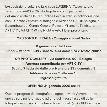
L’Associazione culturale italo-ceca LUCERNA, l’Associazione
TerzoTropico-APS e QR Photogallery, con il patrocinio
dell’Ambasciata della Repubblica Ceca in Italia, in collaborazione
con il Goethe-Zentrum di Bologna e l’Azienda USL di Bologna, e
il contributo del Centro Ceco di Roma e Milano, nell’ambito di
ART CITY, Art CITY White Night e Arte Fiera, presentano
ORIZZONTI DI PRAGA - Omaggio a Josef Sudek
31 gennaio - 23 febbraio
lunedì – venerdì 9–19 / sabato 9–14 domenica e festivi chiuso
QR PHOTOGALLERY - via Sant'Isaia, 90 - Bologna
Apertura straordinaria per ART CITY
Sabato 7 febbraio dalle ore 9 alle ore 23 / domenica 8
febbraio dalle ore 9 alle ore 13
Ingresso gratuito
OPENING: 31 gennaio 2026 ore 11
Questo progetto del fotografo bolognese Ivano Adversi rende
uno straordinario omaggio ad uno dei maestri assoluti della
fotografia mondiale, il praghese Josef Sudek (Kolin 1896 – Praga