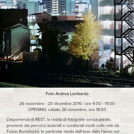
Foto Andrea Lombardo
26 novembre - 20 dicembre 2016 | ore 9.00 - 19.00
OPENING: sabato 26 novembre, ore 18.00
L'esperienza di REST, la rivista di fotografie senza parole,
proviene dai percorsi autoriali e curatoriali svolti sulla rete da
Fulvio Bortolozzo. In particolar modo dall'aver dato l'avvio nel