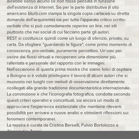
avrebbe senso alcuno se non fosse pensata in funzione
dell'esistenza di Internet. Sia per la parte distributiva (il sito
americano blurb.com stampa la singola copia cartacea su diretta
domanda dell'acquirente) sia per tutto l'apparato critico scritto-
verbale che si può comodamente reperire on line, nei siti
piuttosto che nei social di cui facciano parte gli autori.
REST si costituisce quindi come un luogo di silenzio, privato, su
carta. Da sfogliare "guardando le figure", come primo momento di
conoscenza, pre-verbale, puramente percettivo. Un'oasi per
uscire dai flussi virtuali e recuperare una dimensione più
rallentata e personale del rapporto con le immagini.
Nell'occasione di questa prima mostra che siamo felici di ospitare
a Bologna si è voluto privilegiare il lavoro di alcuni autori che si
muovono nei luoghi con metodi di osservazione direttamente
ricollegati alla grande tradizione documentaristica internazionale.
La convinzione è che l'iconografia fotografica, condotta secondo
questi criteri operativi e concettuali, sia ancora un modo di
approcciare l'esperienza esistenziale che mantiene rilevanti
possibilità per arrivare a nuove analisi e stimolanti riflessioni sui
fenomeni contemporanei.
La mostra è curata da Cristina Berselli, Fulvio Bortolozzo e
Alessandro Zanini.
Il 26 e 27 novembre in occasione dell'apertura della mostra, QR