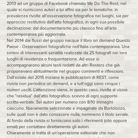
2013 ad un gruppo di Facebook chiamato We Do The Rest, nel
quale si riuniscono autori a lui affini sia per le tematiche, in
prevalenza rivolte all'osservazione fotografica nei luoghi, sia per
approccio restitutivo dell'atto fotografico, in ogni sua possibile
declinazione: dal documentarismo più classico fino all'arte
contemporanea più aggiornata.
Nel 2014 dai flussi del gruppo nacque il libro on demand Questo
Paese - Osservazioni fotografiche nell'Italia contemporanea. Una
sintesi di interessanti serialità realizzate da 25 fotografi nei loro
luoghi di residenza o frequentazione. Ad esse si
accompagnarono alcuni testi redatti da altri Resters che già
proponevano abitualmente nel gruppo commenti e riflessioni.
Dall'estate del 2015 iniziano le pubblicazioni di REST, come
rivista non periodica on demand, e a tutt'oggi sono cinque i
numeri usciti. L'attenzione viene, in questo caso, rivolta al visivo
che "residua" dall'atto fotografico, scevro di ogni supporto
scritto-verbale. Sei autori per numero con 8/10 immagini
ciascuno, liberamente selezionate e impaginate da Bortolozzo,
sulle quali non è dato conoscere nulla, nemmeno il titolo seriale.
Al fondo della rivista si forniscono solo i riferimenti (sito oppure
email) per contattare direttamente gli autori.
Chiaramente si tratta di un'operazione editoriale che non